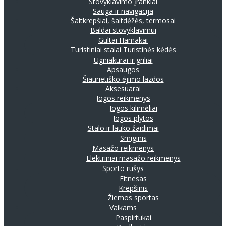
Stovyklavimo įrankiai
Sauga ir navigacija
Šaltkrepšiai, šaltdėžės, termosai
Baldai stovyklavimui
Gultai
Hamakai
Turistiniai stalai
Turistinės kėdės
Ugniakurai ir griliai
Apsaugos
Šiaurietiško ėjimo lazdos
Aksesuarai
Jogos reikmenys
Jogos kilimėliai
Jogos plytos
Stalo ir lauko žaidimai
Smiginis
Masažo reikmenys
Elektriniai masažo reikmenys
Sporto rūšys
Fitnesas
Krepšinis
Žiemos sportas
Vaikams
Paspirtukai