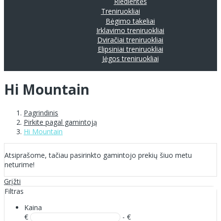
Riedlentės
Treniruokliai
Bėgimo takeliai
Irklavimo treniruokliai
Dviračiai treniruokliai
Elipsiniai treniruokliai
Jėgos treniruokliai
Hi Mountain
Pagrindinis
Pirkite pagal gamintoją
Hi Mountain
Atsiprašome, tačiau pasirinkto gamintojo prekių šiuo metu
neturime!
Grįžti
Filtras
Kaina
€
- €