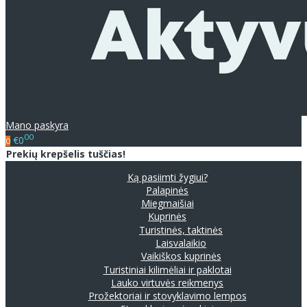
Mano paskyra
00
€0
0
Prekių krepšelis tuščias!
Ką pasiimti žygiui?
Palapinės
Miegmaišiai
Kuprinės
Turistinės, taktinės
Laisvalaikio
Vaikiškos kuprinės
Turistiniai kilimėliai ir paklotai
Lauko virtuvės reikmenys
Prožektoriai ir stovyklavimo lempos