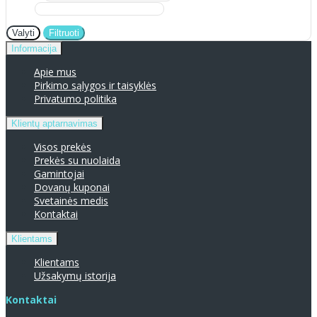
Valyti
Filtruoti
Informacija
Apie mus
Pirkimo sąlygos ir taisyklės
Privatumo politika
Klientų aptarnavimas
Visos prekės
Prekės su nuolaida
Gamintojai
Dovanų kuponai
Svetainės medis
Kontaktai
Klientams
Klientams
Užsakymų istorija
Kontaktai