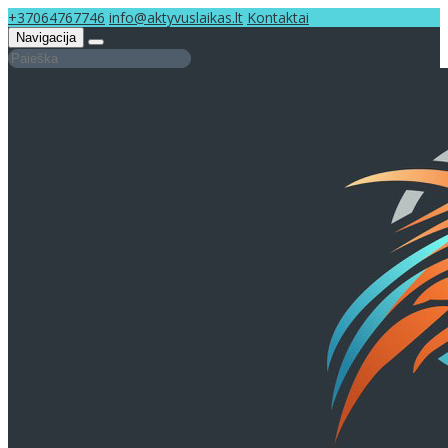
+37064767746
info@aktyvuslaikas.lt
Kontaktai
Navigacija