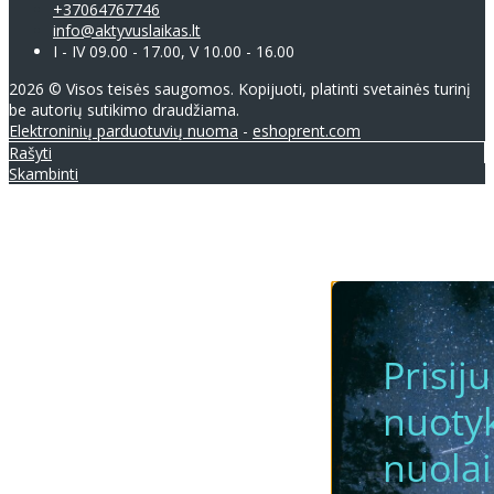
+37064767746
info@aktyvuslaikas.lt
I - IV 09.00 - 17.00, V 10.00 - 16.00
2026 © Visos teisės saugomos. Kopijuoti, platinti svetainės turinį
be autorių sutikimo draudžiama.
Elektroninių parduotuvių nuoma
-
eshoprent.com
Rašyti
Skambinti
Prisij
nuotyk
nuola