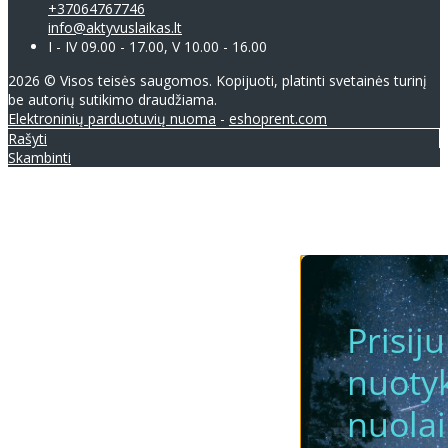
+37064767746
info@aktyvuslaikas.lt
I - IV 09.00 - 17.00, V 10.00 - 16.00
2026 © Visos teisės saugomos. Kopijuoti, platinti svetainės turinį
be autorių sutikimo draudžiama.
Elektroninių parduotuvių nuoma
-
eshoprent.com
Rašyti
Skambinti
Prisij
nuotyk
nuola