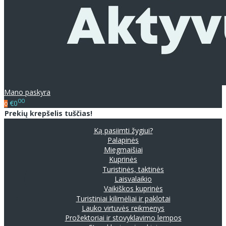
Mano paskyra
00
€0
0
Prekių krepšelis tuščias!
Ką pasiimti žygiui?
Palapinės
Miegmaišiai
Kuprinės
Turistinės, taktinės
Laisvalaikio
Vaikiškos kuprinės
Turistiniai kilimėliai ir paklotai
Lauko virtuvės reikmenys
Prožektoriai ir stovyklavimo lempos