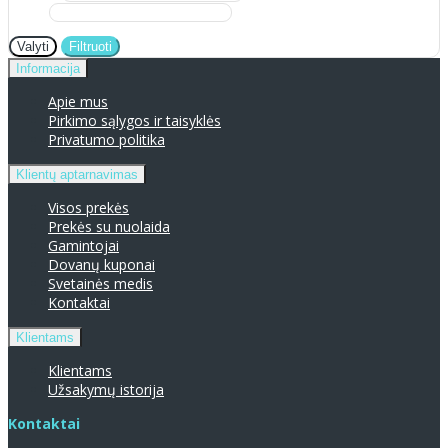
Valyti
Filtruoti
Informacija
Apie mus
Pirkimo sąlygos ir taisyklės
Privatumo politika
Klientų aptarnavimas
Visos prekės
Prekės su nuolaida
Gamintojai
Dovanų kuponai
Svetainės medis
Kontaktai
Klientams
Klientams
Užsakymų istorija
Kontaktai