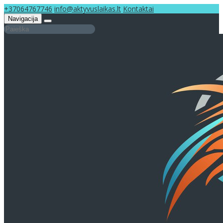
+37064767746
info@aktyvuslaikas.lt
Kontaktai
Navigacija