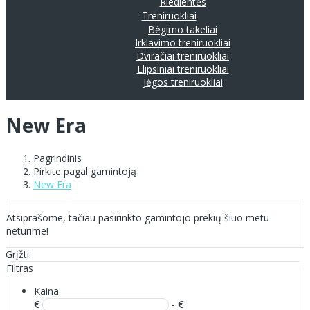
Riedlentės
Treniruokliai
Bėgimo takeliai
Irklavimo treniruokliai
Dviračiai treniruokliai
Elipsiniai treniruokliai
Jėgos treniruokliai
New Era
Pagrindinis
Pirkite pagal gamintoją
New Era
Atsiprašome, tačiau pasirinkto gamintojo prekių šiuo metu
neturime!
Grįžti
Filtras
Kaina
€
- €