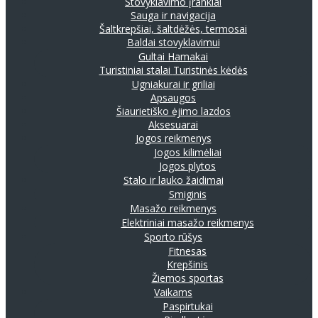
Stovyklavimo įrankiai
Sauga ir navigacija
Šaltkrepšiai, šaltdėžės, termosai
Baldai stovyklavimui
Gultai
Hamakai
Turistiniai stalai
Turistinės kėdės
Ugniakurai ir griliai
Apsaugos
Šiaurietiško ėjimo lazdos
Aksesuarai
Jogos reikmenys
Jogos kilimėliai
Jogos plytos
Stalo ir lauko žaidimai
Smiginis
Masažo reikmenys
Elektriniai masažo reikmenys
Sporto rūšys
Fitnesas
Krepšinis
Žiemos sportas
Vaikams
Paspirtukai