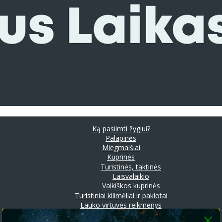
Ką pasiimti žygiui?
Palapinės
Miegmaišiai
Kuprinės
Turistinės, taktinės
Laisvalaikio
Vaikiškos kuprinės
Turistiniai kilimėliai ir paklotai
Lauko virtuvės reikmenys
Prožektoriai ir stovyklavimo lempos