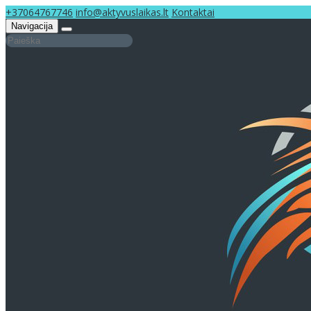
+37064767746
info@aktyvuslaikas.lt
Kontaktai
Navigacija