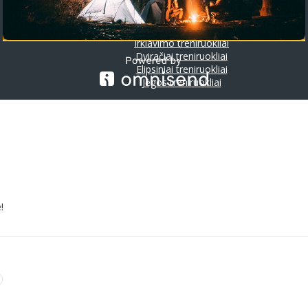
Riedlentės
Treniruokliai
Bėgimo takeliai
Irklavimo treniruokliai
Dviračiai treniruokliai
Elipsiniai treniruokliai
Jėgos treniruokliai
!