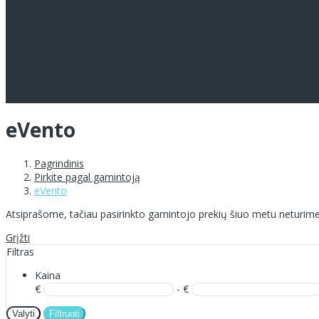
eVento
Pagrindinis
Pirkite pagal gamintoją
eVento
Atsiprašome, tačiau pasirinkto gamintojo prekių šiuo metu neturime
Grįžti
Filtras
Kaina
€
- €
Valyti
Filtruoti