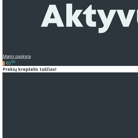
Mano paskyra
00
€0
0
Prekių krepšelis tuščias!