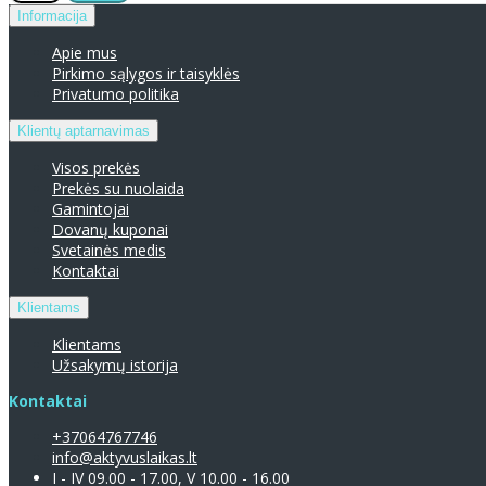
Informacija
Apie mus
Pirkimo sąlygos ir taisyklės
Privatumo politika
Klientų aptarnavimas
Visos prekės
Prekės su nuolaida
Gamintojai
Dovanų kuponai
Svetainės medis
Kontaktai
Klientams
Klientams
Užsakymų istorija
Kontaktai
+37064767746
info@aktyvuslaikas.lt
I - IV 09.00 - 17.00, V 10.00 - 16.00