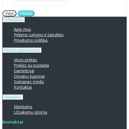
Valyti
Filtruoti
Informacija
Apie mus
Pirkimo sąlygos ir taisyklės
Privatumo politika
Klientų aptarnavimas
Visos prekės
Prekės su nuolaida
Gamintojai
Dovanų kuponai
Svetainės medis
Kontaktai
Klientams
Klientams
Užsakymų istorija
Kontaktai