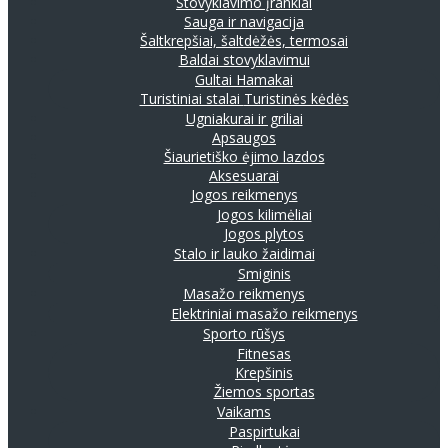
Stovyklavimo įrankiai
Sauga ir navigacija
Šaltkrepšiai, šaltdėžės, termosai
Baldai stovyklavimui
Gultai
Hamakai
Turistiniai stalai
Turistinės kėdės
Ugniakurai ir griliai
Apsaugos
Šiaurietiško ėjimo lazdos
Aksesuarai
Jogos reikmenys
Jogos kilimėliai
Jogos plytos
Stalo ir lauko žaidimai
Smiginis
Masažo reikmenys
Elektriniai masažo reikmenys
Sporto rūšys
Fitnesas
Krepšinis
Žiemos sportas
Vaikams
Paspirtukai