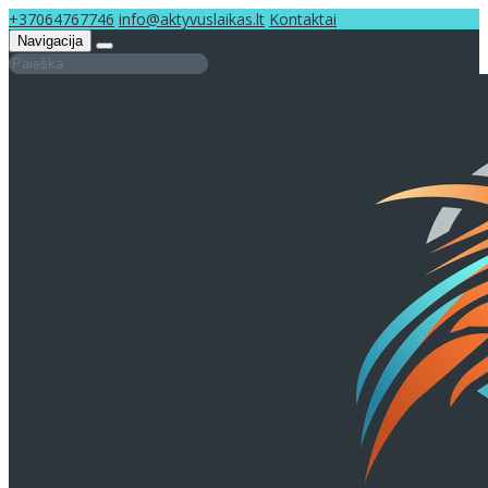
+37064767746
info@aktyvuslaikas.lt
Kontaktai
Navigacija