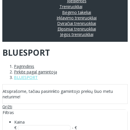
Riedlentės
Treniruokliai
Bėgimo takeliai
Irklavimo treniruokliai
Dviračiai treniruokliai
Elipsiniai treniruokliai
Jėgos treniruokliai
BLUESPORT
Pagrindinis
Pirkite pagal gamintoją
BLUESPORT
Atsiprašome, tačiau pasirinkto gamintojo prekių šiuo metu
neturime!
Grįžti
Filtras
Kaina
€
- €