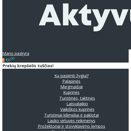
Mano paskyra
00
€0
0
Prekių krepšelis tuščias!
Ką pasiimti žygiui?
Palapinės
Miegmaišiai
Kuprinės
Turistinės, taktinės
Laisvalaikio
Vaikiškos kuprinės
Turistiniai kilimėliai ir paklotai
Lauko virtuvės reikmenys
Prožektoriai ir stovyklavimo lempos