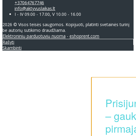
+37064767746
info@aktyvuslaikas.lt
I - IV 09.00 - 17.00, V 10.00 - 16.00
2026 © Visos teisės saugomos. Kopijuoti, platinti svetainės turinį
be autorių sutikimo draudžiama.
Elektroninių parduotuvių nuoma
-
eshoprent.com
Rašyti
Skambinti
Prisij
– gauk
pirmaj