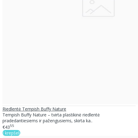
Riedlentė Tempish Buffy Nature
Tempish Buffy Nature – tvirta plastikinė riedlentė
pradedantiesiems ir pažengusiems, skirta ka..
55
€43
Į krepšelį