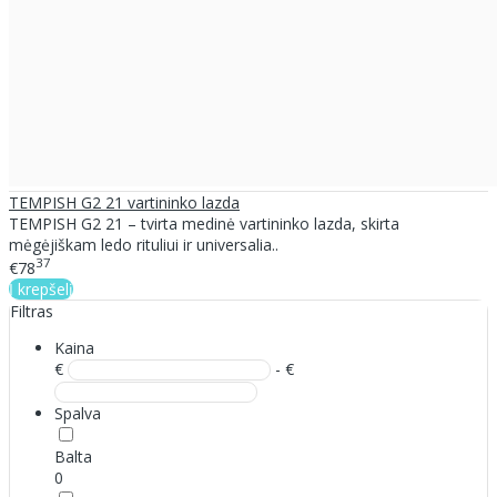
TEMPISH G2 21 vartininko lazda
TEMPISH G2 21 – tvirta medinė vartininko lazda, skirta
mėgėjiškam ledo rituliui ir universalia..
37
€78
Į krepšelį
Filtras
Kaina
€
- €
Spalva
Balta
0