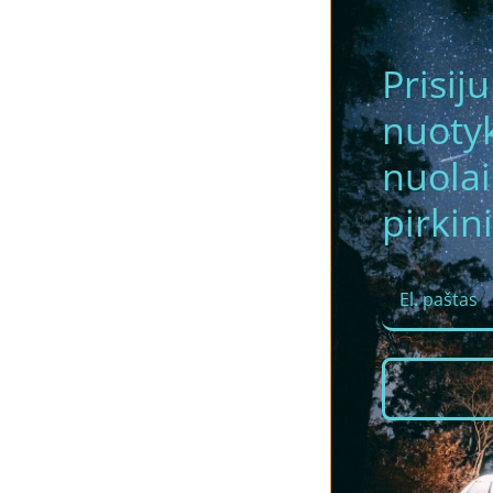
Prisij
nuotyk
nuola
pirkini