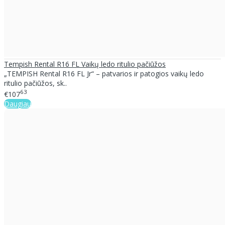
Tempish Rental R16 FL Vaikų ledo ritulio pačiūžos
„TEMPISH Rental R16 FL Jr“ – patvarios ir patogios vaikų ledo
ritulio pačiūžos, sk..
63
€107
Daugiau