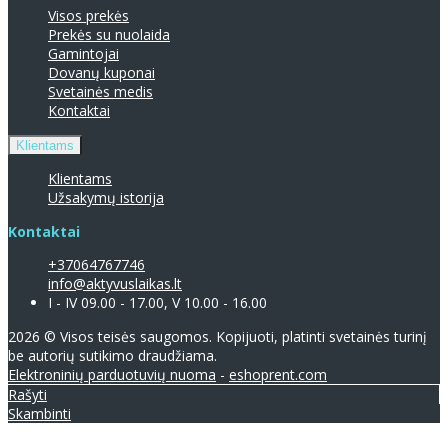
Visos prekės
Prekės su nuolaida
Gamintojai
Dovanų kuponai
Svetainės medis
Kontaktai
Klientams
Klientams
Užsakymų istorija
Kontaktai
+37064767746
info@aktyvuslaikas.lt
I - IV 09.00 - 17.00, V 10.00 - 16.00
2026 © Visos teisės saugomos. Kopijuoti, platinti svetainės turinį
be autorių sutikimo draudžiama.
Elektroninių parduotuvių nuoma
-
eshoprent.com
Rašyti
Skambinti