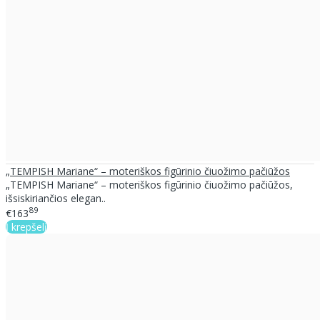
„TEMPISH Mariane“ – moteriškos figūrinio čiuožimo pačiūžos
„TEMPISH Mariane“ – moteriškos figūrinio čiuožimo pačiūžos,
išsiskiriančios elegan..
89
€163
Į krepšelį