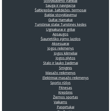
Stovyklavimo įrankiai
Sauga ir navigacija
Šaltkrepšiai, šaltdėžės, termosai
Baldai stovyklavimui
Gultai
Hamakai
Turistiniai stalai
Turistinės kėdės
Ugniakurai ir griliai
Apsaugos
Šiaurietiško ėjimo lazdos
Aksesuarai
Jogos reikmenys
Jogos kilimėliai
Jogos plytos
Stalo ir lauko žaidimai
Smiginis
Masažo reikmenys
Elektriniai masažo reikmenys
Sporto rūšys
Fitnesas
Krepšinis
Žiemos sportas
Vaikams
Paspirtukai