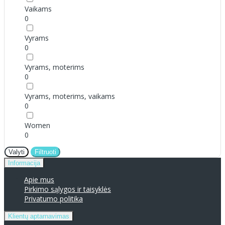
Vaikams
0
Vyrams
0
Vyrams, moterims
0
Vyrams, moterims, vaikams
0
Women
0
Valyti
Filtruoti
Informacija
Apie mus
Pirkimo sąlygos ir taisyklės
Privatumo politika
Klientų aptarnavimas