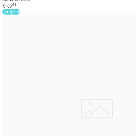
96
€109
Į krepšelį