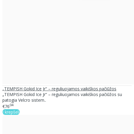
„TEMPISH Gokid Ice Jr“ – reguliuojamos vaikiškos pačiūžos
„TEMPISH Gokid Ice Jr“ – reguliuojamos vaikiškos pačiūžos su
patogia Velcro sistem..
04
€76
Į krepšelį