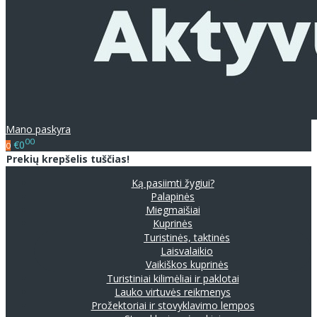
Mano paskyra
00
€0
0
Prekių krepšelis tuščias!
Ką pasiimti žygiui?
Palapinės
Miegmaišiai
Kuprinės
Turistinės, taktinės
Laisvalaikio
Vaikiškos kuprinės
Turistiniai kilimėliai ir paklotai
Lauko virtuvės reikmenys
Prožektoriai ir stovyklavimo lempos