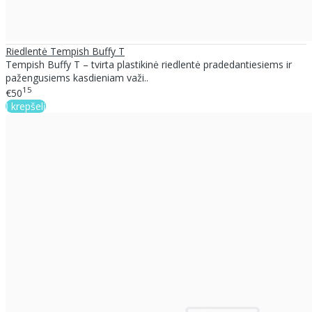
Riedlentė Tempish Buffy T
Tempish Buffy T – tvirta plastikinė riedlentė pradedantiesiems ir
pažengusiems kasdieniam važi..
15
€50
Į krepšelį