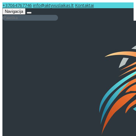
+37064767746
info@aktyvuslaikas.lt
Kontaktai
Navigacija