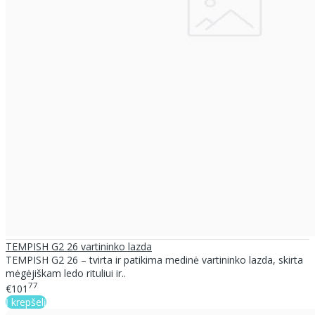
TEMPISH G2 26 vartininko lazda
TEMPISH G2 26 – tvirta ir patikima medinė vartininko lazda, skirta
mėgėjiškam ledo rituliui ir..
77
€101
Į krepšelį