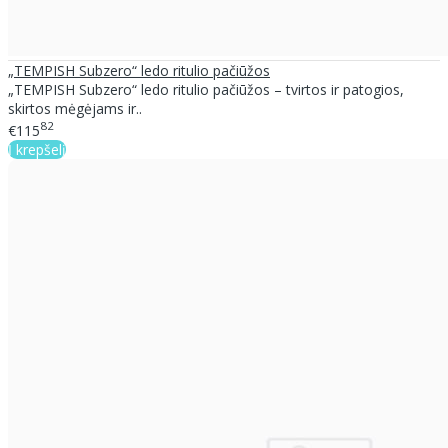
„TEMPISH Subzero“ ledo ritulio pačiūžos
„TEMPISH Subzero“ ledo ritulio pačiūžos – tvirtos ir patogios,
skirtos mėgėjams ir..
82
€115
Į krepšelį