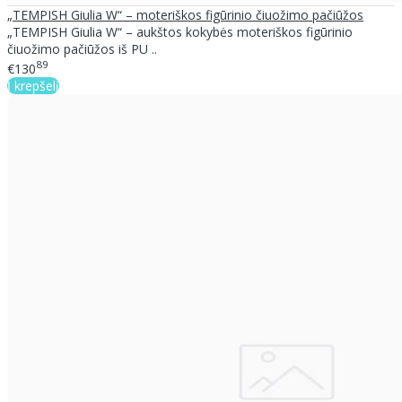
„TEMPISH Giulia W“ – moteriškos figūrinio čiuožimo pačiūžos
„TEMPISH Giulia W“ – aukštos kokybės moteriškos figūrinio
čiuožimo pačiūžos iš PU ..
89
€130
Į krepšelį