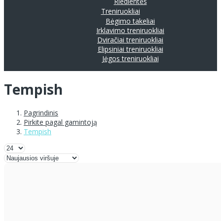
Riedlentės
Treniruokliai
Bėgimo takeliai
Irklavimo treniruokliai
Dviračiai treniruokliai
Elipsiniai treniruokliai
Jėgos treniruokliai
Tempish
Pagrindinis
Pirkite pagal gamintoją
Tempish