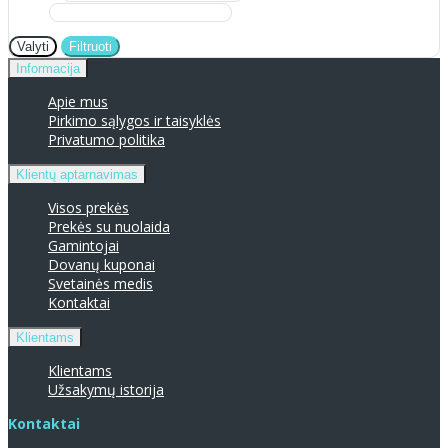
Valyti
Filtruoti
Informacija
Apie mus
Pirkimo sąlygos ir taisyklės
Privatumo politika
Klientų aptarnavimas
Visos prekės
Prekės su nuolaida
Gamintojai
Dovanų kuponai
Svetainės medis
Kontaktai
Klientams
Klientams
Užsakymų istorija
Kontaktai