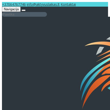
+37064767746
info@aktyvuslaikas.lt
Kontaktai
Navigacija