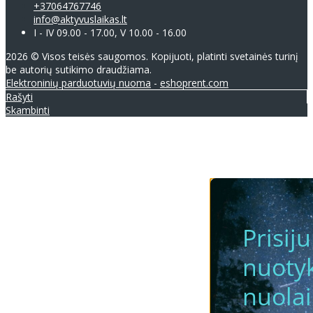
+37064767746
info@aktyvuslaikas.lt
I - IV 09.00 - 17.00, V 10.00 - 16.00
2026 © Visos teisės saugomos. Kopijuoti, platinti svetainės turinį
be autorių sutikimo draudžiama.
Elektroninių parduotuvių nuoma
-
eshoprent.com
Rašyti
Skambinti
Prisij
nuotyk
nuola