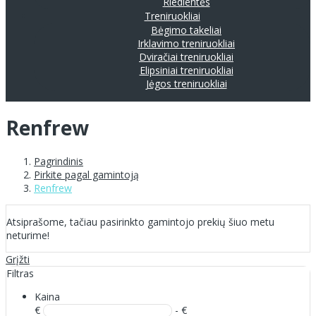
Riedlentės
Treniruokliai
Bėgimo takeliai
Irklavimo treniruokliai
Dviračiai treniruokliai
Elipsiniai treniruokliai
Jėgos treniruokliai
Renfrew
Pagrindinis
Pirkite pagal gamintoją
Renfrew
Atsiprašome, tačiau pasirinkto gamintojo prekių šiuo metu
neturime!
Grįžti
Filtras
Kaina
€
- €