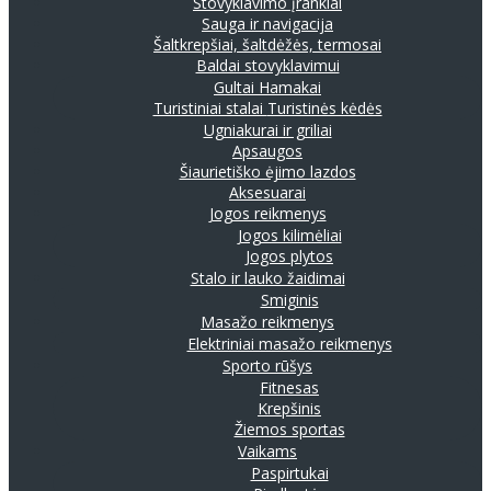
Stovyklavimo įrankiai
Sauga ir navigacija
Šaltkrepšiai, šaltdėžės, termosai
Baldai stovyklavimui
Gultai
Hamakai
Turistiniai stalai
Turistinės kėdės
Ugniakurai ir griliai
Apsaugos
Šiaurietiško ėjimo lazdos
Aksesuarai
Jogos reikmenys
Jogos kilimėliai
Jogos plytos
Stalo ir lauko žaidimai
Smiginis
Masažo reikmenys
Elektriniai masažo reikmenys
Sporto rūšys
Fitnesas
Krepšinis
Žiemos sportas
Vaikams
Paspirtukai