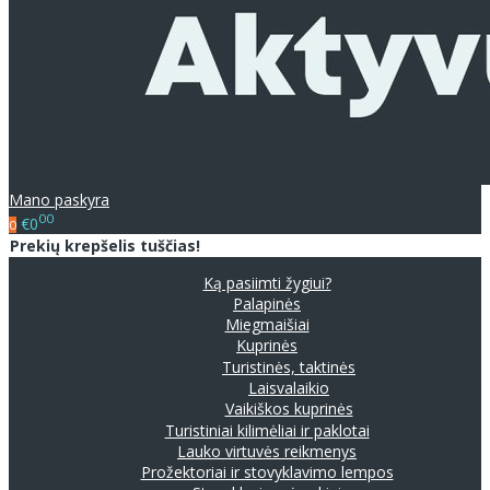
Mano paskyra
00
€0
0
Prekių krepšelis tuščias!
Ką pasiimti žygiui?
Palapinės
Miegmaišiai
Kuprinės
Turistinės, taktinės
Laisvalaikio
Vaikiškos kuprinės
Turistiniai kilimėliai ir paklotai
Lauko virtuvės reikmenys
Prožektoriai ir stovyklavimo lempos