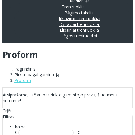
Riedlentės
Treniruokliai
Bėgimo takeliai
Irklavimo treniruokliai
Dviračiai treniruokliai
Elipsiniai treniruokliai
Jėgos treniruokliai
Proform
Pagrindinis
Pirkite pagal gamintoją
Proform
Atsiprašome, tačiau pasirinkto gamintojo prekių šiuo metu
neturime!
Grįžti
Filtras
Kaina
€
- €