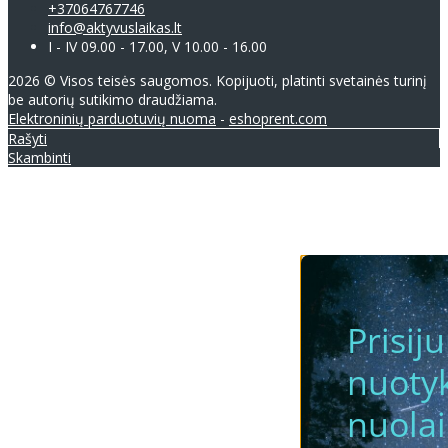
+37064767746
info@aktyvuslaikas.lt
I - IV 09.00 - 17.00, V 10.00 - 16.00
2026 © Visos teisės saugomos. Kopijuoti, platinti svetainės turinį
be autorių sutikimo draudžiama.
Elektroninių parduotuvių nuoma
-
eshoprent.com
Rašyti
Skambinti
Prisij
nuotyk
nuola