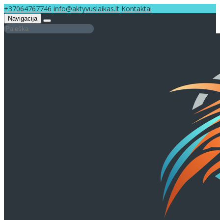
+37064767746
info@aktyvuslaikas.lt
Kontaktai
Navigacija