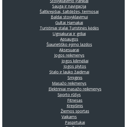
Stovyklavimo įrankiai
Sauga ir navigacija
Šaltkrepšiai, šaltdėžės, termosai
Baldai stovyklavimui
Gultai
Hamakai
Turistiniai stalai
Turistinės kėdės
Ugniakurai ir griliai
Apsaugos
Šiaurietiško ėjimo lazdos
Aksesuarai
Jogos reikmenys
Jogos kilimėliai
Jogos plytos
Stalo ir lauko žaidimai
Smiginis
Masažo reikmenys
Elektriniai masažo reikmenys
Sporto rūšys
Fitnesas
Krepšinis
Žiemos sportas
Vaikams
Paspirtukai