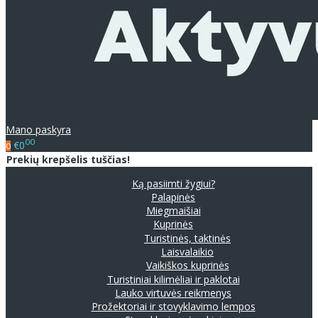
Mano paskyra
00
€0
0
Prekių krepšelis tuščias!
Ką pasiimti žygiui?
Palapinės
Miegmaišiai
Kuprinės
Turistinės, taktinės
Laisvalaikio
Vaikiškos kuprinės
Turistiniai kilimėliai ir paklotai
Lauko virtuvės reikmenys
Prožektoriai ir stovyklavimo lempos