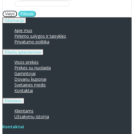
Valyti
Filtruoti
Informacija
Apie mus
Pirkimo sąlygos ir taisyklės
Privatumo politika
Klientų aptarnavimas
Visos prekės
Prekės su nuolaida
Gamintojai
Dovanų kuponai
Svetainės medis
Kontaktai
Klientams
Klientams
Užsakymų istorija
Kontaktai