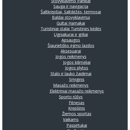
Stovyklavimo įrankiai
Sauga ir navigacija
Šaltkrepšiai, šaltdėžės, termosai
Baldai stovyklavimui
Gultai
Hamakai
Turistiniai stalai
Turistinės kėdės
Ugniakurai ir griliai
Apsaugos
Šiaurietiško ėjimo lazdos
Aksesuarai
Jogos reikmenys
Jogos kilimėliai
Jogos plytos
Stalo ir lauko žaidimai
Smiginis
Masažo reikmenys
Elektriniai masažo reikmenys
Sporto rūšys
Fitnesas
Krepšinis
Žiemos sportas
Vaikams
Paspirtukai