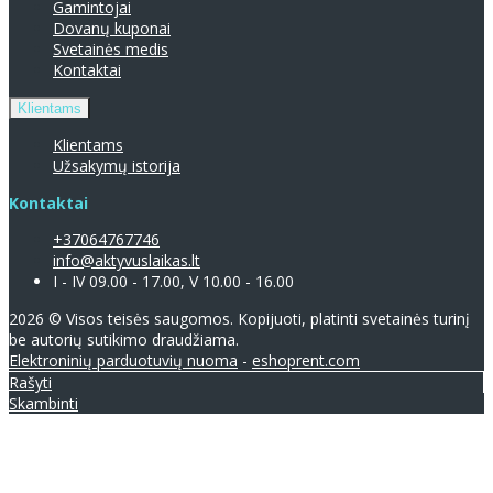
Gamintojai
Dovanų kuponai
Svetainės medis
Kontaktai
Klientams
Klientams
Užsakymų istorija
Kontaktai
+37064767746
info@aktyvuslaikas.lt
I - IV 09.00 - 17.00, V 10.00 - 16.00
2026 © Visos teisės saugomos. Kopijuoti, platinti svetainės turinį
be autorių sutikimo draudžiama.
Elektroninių parduotuvių nuoma
-
eshoprent.com
Rašyti
Skambinti