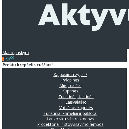
Mano paskyra
00
€0
0
Prekių krepšelis tuščias!
Ką pasiimti žygiui?
Palapinės
Miegmaišiai
Kuprinės
Turistinės, taktinės
Laisvalaikio
Vaikiškos kuprinės
Turistiniai kilimėliai ir paklotai
Lauko virtuvės reikmenys
Prožektoriai ir stovyklavimo lempos