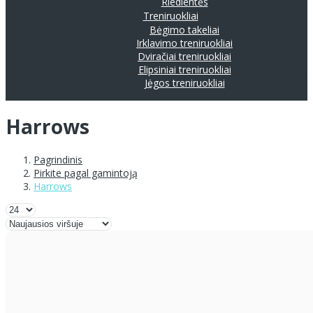
Riedlentės
Treniruokliai
Bėgimo takeliai
Irklavimo treniruokliai
Dviračiai treniruokliai
Elipsiniai treniruokliai
Jėgos treniruokliai
Harrows
Pagrindinis
Pirkite pagal gamintoją
Harrows