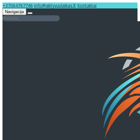
+37064767746
info@aktyvuslaikas.lt
Kontaktai
Navigacija