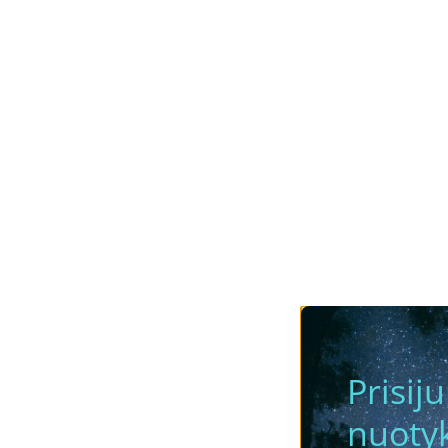
Prisij
nuotyk