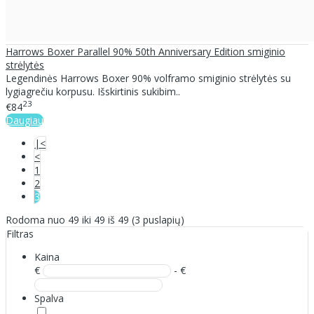
Harrows Boxer Parallel 90% 50th Anniversary Edition smiginio
strėlytės
Legendinės Harrows Boxer 90% volframo smiginio strėlytės su
lygiagrečiu korpusu. Išskirtinis sukibim..
23
€84
Daugiau
|<
<
1
2
3
Rodoma nuo 49 iki 49 iš 49 (3 puslapių)
Filtras
Kaina
€
- €
Spalva