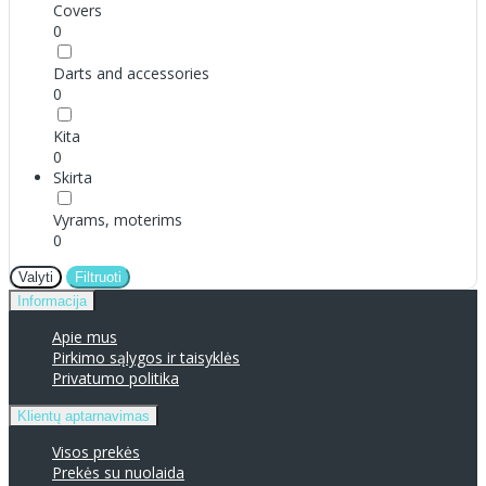
Covers
0
Darts and accessories
0
Kita
0
Skirta
Vyrams, moterims
0
Valyti
Filtruoti
Informacija
Apie mus
Pirkimo sąlygos ir taisyklės
Privatumo politika
Klientų aptarnavimas
Visos prekės
Prekės su nuolaida