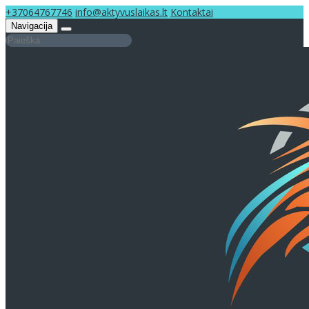
+37064767746
info@aktyvuslaikas.lt
Kontaktai
Navigacija