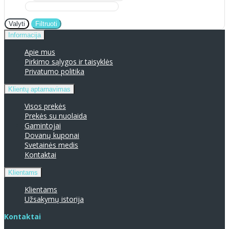
Valyti
Filtruoti
Informacija
Apie mus
Pirkimo sąlygos ir taisyklės
Privatumo politika
Klientų aptarnavimas
Visos prekės
Prekės su nuolaida
Gamintojai
Dovanų kuponai
Svetainės medis
Kontaktai
Klientams
Klientams
Užsakymų istorija
Kontaktai