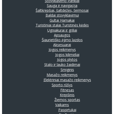
Stovyklavimo įrankiai
Sauga ir navigacija
Šaltkrepšiai, šaltdėžės, termosai
Baldai stovyklavimui
Gultai
Hamakai
Turistiniai stalai
Turistinės kėdės
Ugniakurai ir griliai
Apsaugos
Šiaurietiško ėjimo lazdos
Aksesuarai
Jogos reikmenys
Jogos kilimėliai
Jogos plytos
Stalo ir lauko žaidimai
Smiginis
Masažo reikmenys
Elektriniai masažo reikmenys
Sporto rūšys
Fitnesas
Krepšinis
Žiemos sportas
Vaikams
Paspirtukai