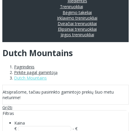
Riedlentės
Treniruokliai
Bėgimo takeliai
Irklavimo treniruokliai
Dviračiai treniruokliai
Elipsiniai treniruokliai
Jėgos treniruokliai
Dutch Mountains
Pagrindinis
Pirkite pagal gamintoją
Dutch Mountains
Atsiprašome, tačiau pasirinkto gamintojo prekių šiuo metu
neturime!
Grįžti
Filtras
Kaina
€
- €