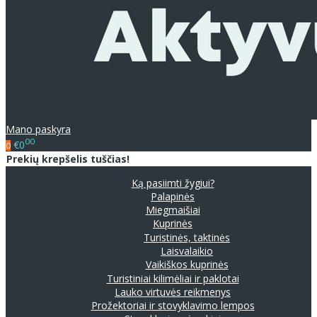
Mano paskyra
00
€0
0
Prekių krepšelis tuščias!
Ką pasiimti žygiui?
Palapinės
Miegmaišiai
Kuprinės
Turistinės, taktinės
Laisvalaikio
Vaikiškos kuprinės
Turistiniai kilimėliai ir paklotai
Lauko virtuvės reikmenys
Prožektoriai ir stovyklavimo lempos