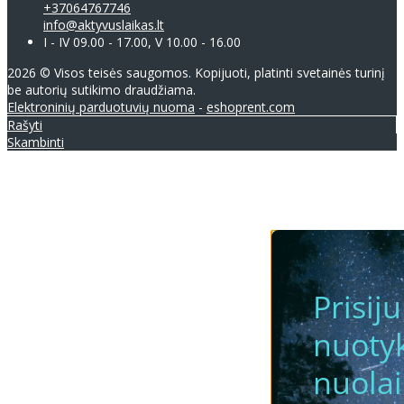
+37064767746
info@aktyvuslaikas.lt
I - IV 09.00 - 17.00, V 10.00 - 16.00
2026 © Visos teisės saugomos. Kopijuoti, platinti svetainės turinį
be autorių sutikimo draudžiama.
Elektroninių parduotuvių nuoma
-
eshoprent.com
Rašyti
Skambinti
Prisij
nuotyk
nuola