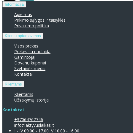
Informacija
Apie mus
Pirkimo sąlygos ir taisyklės
Privatumo politika
Klientų aptarnavimas
Visos prekės
Prekės su nuolaida
Gamintojai
Dovanų kuponai
Svetainės medis
Kontaktai
Klientams
Klientams
Užsakymų istorija
Kontaktai
+37064767746
info@aktyvuslaikas.lt
I - IV 09.00 - 17.00, V 10.00 - 16.00