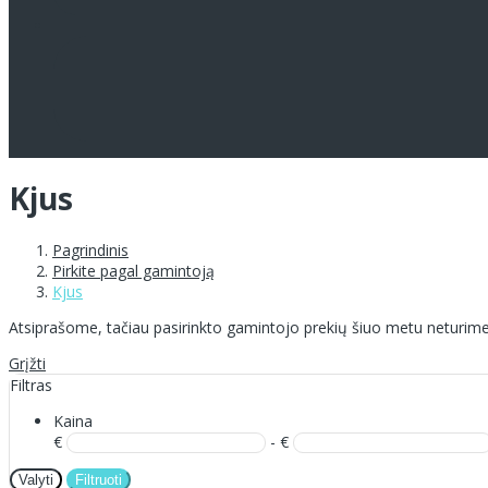
Kjus
Pagrindinis
Pirkite pagal gamintoją
Kjus
Atsiprašome, tačiau pasirinkto gamintojo prekių šiuo metu neturime
Grįžti
Filtras
Kaina
€
- €
Valyti
Filtruoti