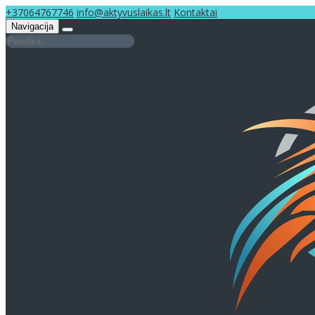
+37064767746
info@aktyvuslaikas.lt
Kontaktai
Navigacija