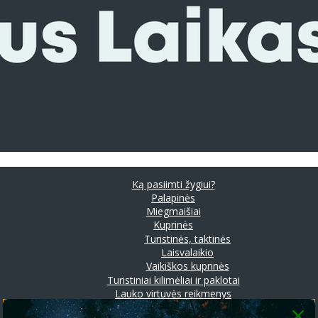
Ką pasiimti žygiui?
Palapinės
Miegmaišiai
Kuprinės
Turistinės, taktinės
Laisvalaikio
Vaikiškos kuprinės
Turistiniai kilimėliai ir paklotai
Lauko virtuvės reikmenys
Prožektoriai ir stovyklavimo lempos