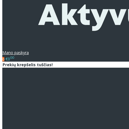
Mano paskyra
00
€0
0
Prekių krepšelis tuščias!