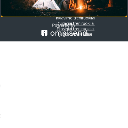
Riedlentės
Treniruokliai
Bėgimo takeliai
Irklavimo treniruokliai
Dviračiai treniruokliai
Elipsiniai treniruokliai
Jėgos treniruokliai
!