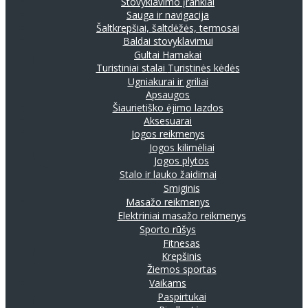
Stovyklavimo įrankiai
Sauga ir navigacija
Šaltkrepšiai, šaltdėžės, termosai
Baldai stovyklavimui
Gultai
Hamakai
Turistiniai stalai
Turistinės kėdės
Ugniakurai ir griliai
Apsaugos
Šiaurietiško ėjimo lazdos
Aksesuarai
Jogos reikmenys
Jogos kilimėliai
Jogos plytos
Stalo ir lauko žaidimai
Smiginis
Masažo reikmenys
Elektriniai masažo reikmenys
Sporto rūšys
Fitnesas
Krepšinis
Žiemos sportas
Vaikams
Paspirtukai