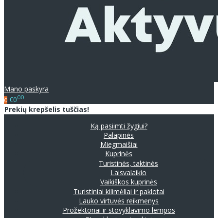
Mano paskyra
00
€0
0
Prekių krepšelis tuščias!
Ką pasiimti žygiui?
Palapinės
Miegmaišiai
Kuprinės
Turistinės, taktinės
Laisvalaikio
Vaikiškos kuprinės
Turistiniai kilimėliai ir paklotai
Lauko virtuvės reikmenys
Prožektoriai ir stovyklavimo lempos