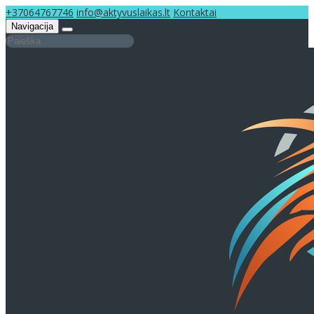
+37064767746
info@aktyvuslaikas.lt
Kontaktai
Navigacija