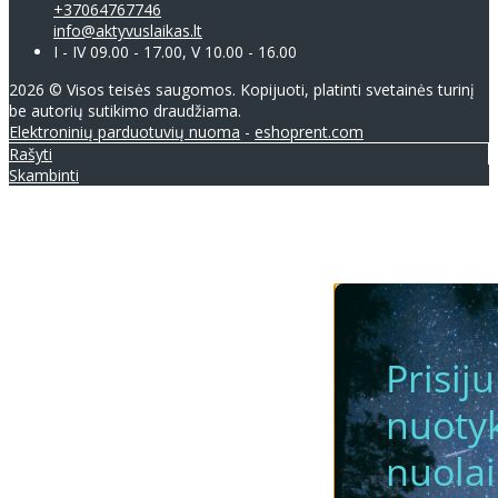
+37064767746
info@aktyvuslaikas.lt
I - IV 09.00 - 17.00, V 10.00 - 16.00
2026 © Visos teisės saugomos. Kopijuoti, platinti svetainės turinį
be autorių sutikimo draudžiama.
Elektroninių parduotuvių nuoma
-
eshoprent.com
Rašyti
Skambinti
Prisij
nuotyk
nuola