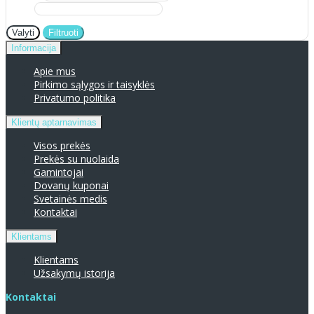
Valyti
Filtruoti
Informacija
Apie mus
Pirkimo sąlygos ir taisyklės
Privatumo politika
Klientų aptarnavimas
Visos prekės
Prekės su nuolaida
Gamintojai
Dovanų kuponai
Svetainės medis
Kontaktai
Klientams
Klientams
Užsakymų istorija
Kontaktai