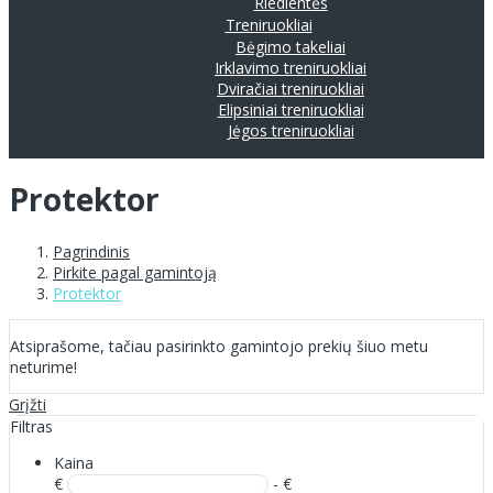
Riedlentės
Treniruokliai
Bėgimo takeliai
Irklavimo treniruokliai
Dviračiai treniruokliai
Elipsiniai treniruokliai
Jėgos treniruokliai
Protektor
Pagrindinis
Pirkite pagal gamintoją
Protektor
Atsiprašome, tačiau pasirinkto gamintojo prekių šiuo metu
neturime!
Grįžti
Filtras
Kaina
€
- €