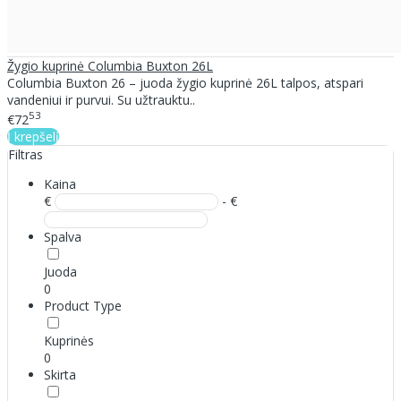
Žygio kuprinė Columbia Buxton 26L
Columbia Buxton 26 – juoda žygio kuprinė 26L talpos, atspari
vandeniui ir purvui. Su užtrauktu..
53
€72
Į krepšelį
Filtras
Kaina
€
- €
Spalva
Juoda
0
Product Type
Kuprinės
0
Skirta