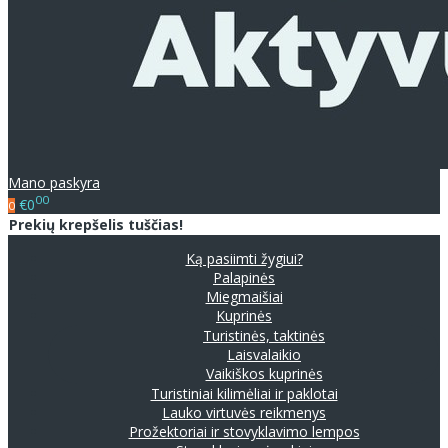
Mano paskyra
00
€0
0
Prekių krepšelis tuščias!
Ką pasiimti žygiui?
Palapinės
Miegmaišiai
Kuprinės
Turistinės, taktinės
Laisvalaikio
Vaikiškos kuprinės
Turistiniai kilimėliai ir paklotai
Lauko virtuvės reikmenys
Prožektoriai ir stovyklavimo lempos