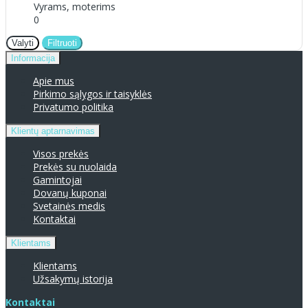
Vyrams, moterims
0
Valyti
Filtruoti
Informacija
Apie mus
Pirkimo sąlygos ir taisyklės
Privatumo politika
Klientų aptarnavimas
Visos prekės
Prekės su nuolaida
Gamintojai
Dovanų kuponai
Svetainės medis
Kontaktai
Klientams
Klientams
Užsakymų istorija
Kontaktai