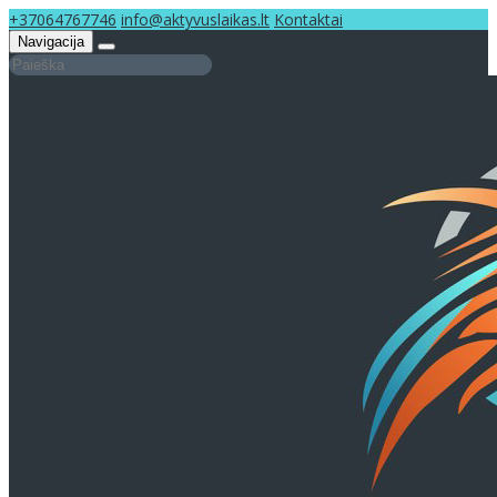
+37064767746
info@aktyvuslaikas.lt
Kontaktai
Navigacija