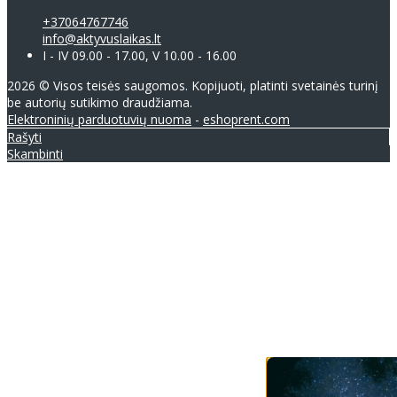
+37064767746
info@aktyvuslaikas.lt
I - IV 09.00 - 17.00, V 10.00 - 16.00
2026 © Visos teisės saugomos. Kopijuoti, platinti svetainės turinį
be autorių sutikimo draudžiama.
Elektroninių parduotuvių nuoma
-
eshoprent.com
Rašyti
Skambinti