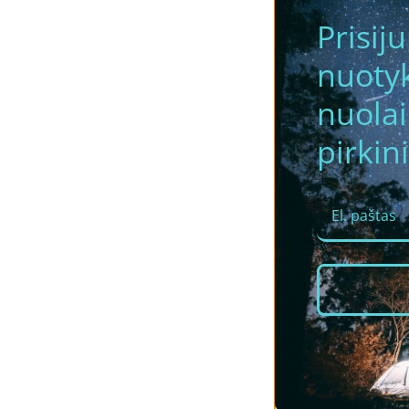
Prisij
nuotyk
nuola
pirkini