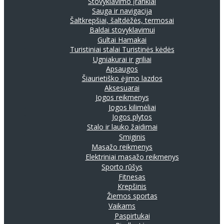
Stovyklavimo įrankiai
Sauga ir navigacija
Šaltkrepšiai, šaltdėžės, termosai
Baldai stovyklavimui
Gultai
Hamakai
Turistiniai stalai
Turistinės kėdės
Ugniakurai ir griliai
Apsaugos
Šiaurietiško ėjimo lazdos
Aksesuarai
Jogos reikmenys
Jogos kilimėliai
Jogos plytos
Stalo ir lauko žaidimai
Smiginis
Masažo reikmenys
Elektriniai masažo reikmenys
Sporto rūšys
Fitnesas
Krepšinis
Žiemos sportas
Vaikams
Paspirtukai