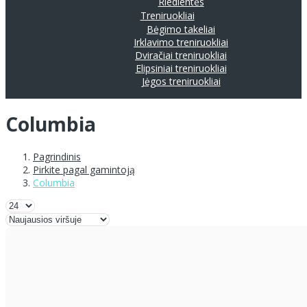
Riedlentės
Treniruokliai
Bėgimo takeliai
Irklavimo treniruokliai
Dviračiai treniruokliai
Elipsiniai treniruokliai
Jėgos treniruokliai
Columbia
Pagrindinis
Pirkite pagal gamintoją
Columbia